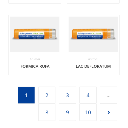
Animal
Animal
FORMICA RUFA
LAC DEFLORATUM
1
2
3
4
…
8
9
10