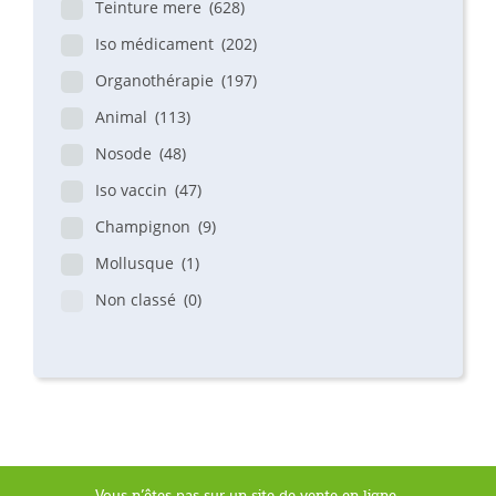
Teinture mere
(628)
Iso médicament
(202)
Organothérapie
(197)
Animal
(113)
Nosode
(48)
Iso vaccin
(47)
Champignon
(9)
Mollusque
(1)
Non classé
(0)
Vous n’êtes pas sur un site de vente en ligne.