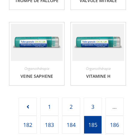
TROMPE DE FALLOPE
VALVULE MITRALE
Organothérapie
Organothérapie
VEINE SAPHENE
VITAMINE H
1
2
3
…
182
183
184
185
186