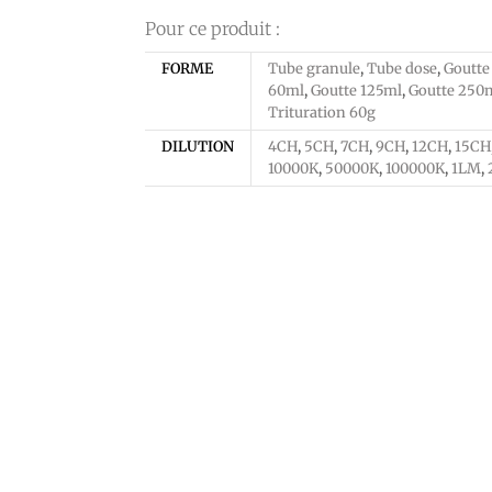
Pour ce produit :
FORME
Tube granule
,
Tube dose
,
Goutte
60ml
,
Goutte 125ml
,
Goutte 250
Trituration 60g
DILUTION
4CH
,
5CH
,
7CH
,
9CH
,
12CH
,
15CH
10000K
,
50000K
,
100000K
,
1LM
,