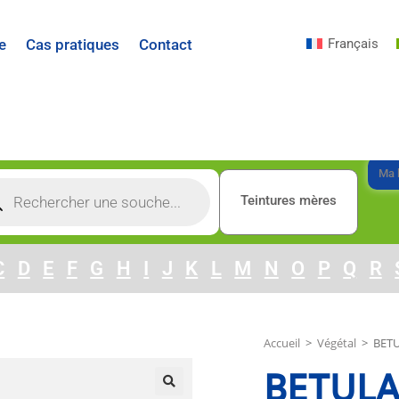
Français
e
Cas pratiques
Contact
Ma l
Teintures mères
C
D
E
F
G
H
I
J
K
L
M
N
O
P
Q
R
Accueil
>
Végétal
>
BETU
BETULA