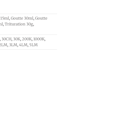
 15ml
,
Goutte 30ml
,
Goutte
ml
,
Trituration 30g
,
,
30CH
,
30K
,
200K
,
1000K
,
2LM
,
3LM
,
4LM
,
5LM