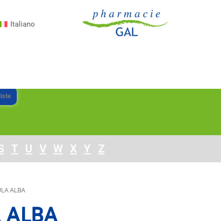
Italiano
iste
S
T
U
V
W
X
Y
Z
LA ALBA
 ALBA