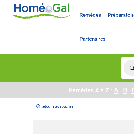
Remèdes
Préparatoir
Partenaires
A
B
Remèdes A à Z :
Retour aux souches