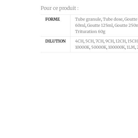
Pour ce produit :
FORME
Tube granule
,
Tube dose
,
Goutte
60ml
,
Goutte 125ml
,
Goutte 250
Trituration 60g
DILUTION
4CH
,
5CH
,
7CH
,
9CH
,
12CH
,
15CH
10000K
,
50000K
,
100000K
,
1LM
,