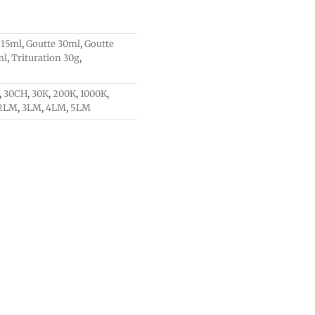
 15ml
,
Goutte 30ml
,
Goutte
ml
,
Trituration 30g
,
,
30CH
,
30K
,
200K
,
1000K
,
2LM
,
3LM
,
4LM
,
5LM