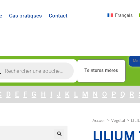
Français
e
Cas pratiques
Contact
Ma l
Teintures mères
C
D
E
F
G
H
I
J
K
L
M
N
O
P
Q
R
Accueil
>
Végétal
>
LILI
LILIUM