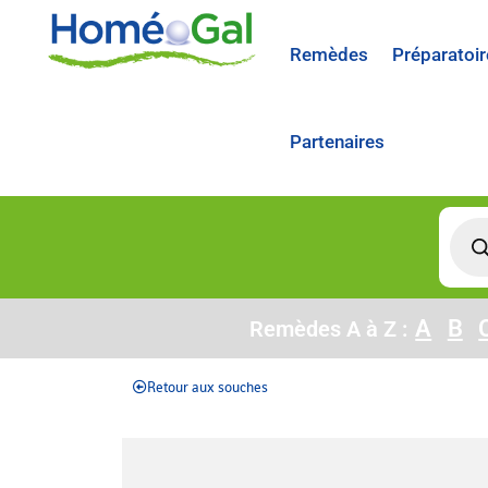
Remèdes
Préparatoir
Partenaires
A
B
Remèdes A à Z :
Retour aux souches