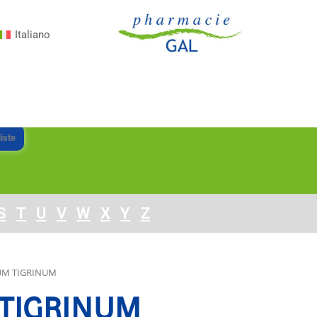
Italiano
iste
S
T
U
V
W
X
Y
Z
UM TIGRINUM
 TIGRINUM