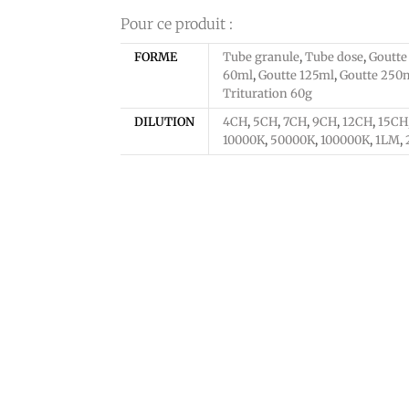
Pour ce produit :
FORME
Tube granule
,
Tube dose
,
Goutte
60ml
,
Goutte 125ml
,
Goutte 250
Trituration 60g
DILUTION
4CH
,
5CH
,
7CH
,
9CH
,
12CH
,
15CH
10000K
,
50000K
,
100000K
,
1LM
,