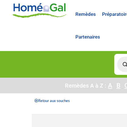
Remèdes
Préparatoir
Partenaires
A
B
Remèdes A à Z :
Retour aux souches