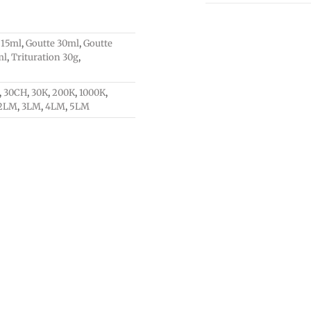
 15ml
,
Goutte 30ml
,
Goutte
ml
,
Trituration 30g
,
,
30CH
,
30K
,
200K
,
1000K
,
2LM
,
3LM
,
4LM
,
5LM