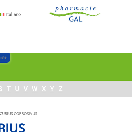
Italiano
iste
S
T
U
V
W
X
Y
Z
CURIUS CORROSIVUS
RIUS