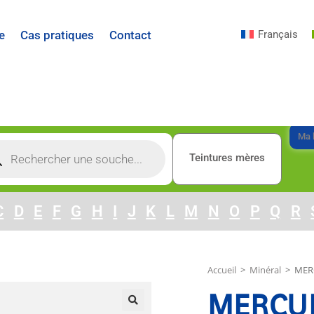
Français
e
Cas pratiques
Contact
Ma l
Teintures mères
C
D
E
F
G
H
I
J
K
L
M
N
O
P
Q
R
Accueil
>
Minéral
>
MER
MERCU