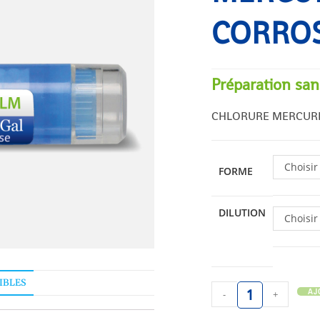
CORRO
Préparation san
CHLORURE MERCUR
Choisir
FORME
DILUTION
Choisir
IBLES
AJ
-
+