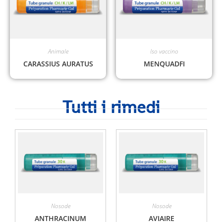
Animale
Iso vaccino
CARASSIUS AURATUS
MENQUADFI
Tutti i rimedi
Nosode
Nosode
ANTHRACINUM
AVIAIRE