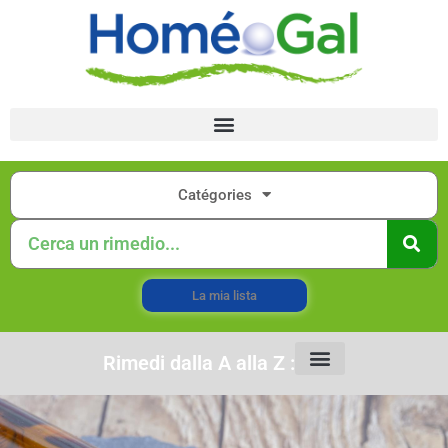
Catégories
La mia lista
Rimedi dalla A alla Z :