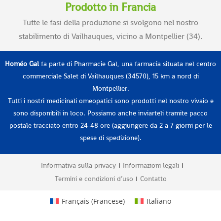
Prodotto in Francia
Tutte le fasi della produzione si svolgono nel nostro
stabilimento di Vailhauques, vicino a Montpellier (34).
Homéo Gal
fa parte di Pharmacie Gal, una farmacia situata nel centro
commerciale Salet di Vailhauques (34570), 15 km a nord di
Montpellier.
Tutti i nostri medicinali omeopatici sono prodotti nel nostro vivaio e
sono disponibili in loco. Possiamo anche inviarteli tramite pacco
postale tracciato entro 24-48 ore (aggiungere da 2 a 7 giorni per le
spese di spedizione).
Informativa sulla privacy
Informazioni legali
Termini e condizioni d’uso
Contatto
Français
(
Francese
)
Italiano