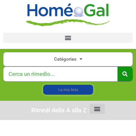
Catégories
La mia lista
Rimedi dalla A alla Z :