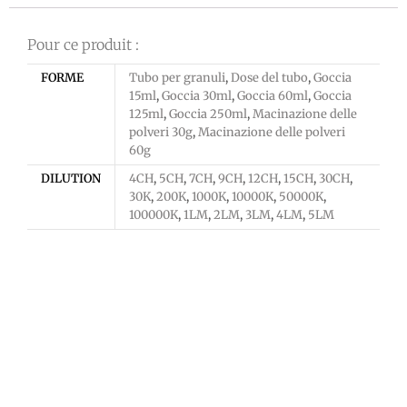
Pour ce produit :
FORME
Tubo per granuli
,
Dose del tubo
,
Goccia
15ml
,
Goccia 30ml
,
Goccia 60ml
,
Goccia
125ml
,
Goccia 250ml
,
Macinazione delle
polveri 30g
,
Macinazione delle polveri
60g
DILUTION
4CH
,
5CH
,
7CH
,
9CH
,
12CH
,
15CH
,
30CH
,
30K
,
200K
,
1000K
,
10000K
,
50000K
,
100000K
,
1LM
,
2LM
,
3LM
,
4LM
,
5LM