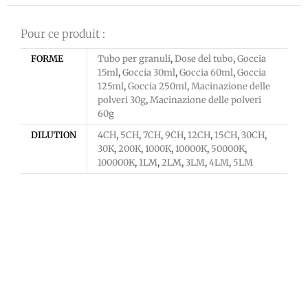
Pour ce produit :
FORME
Tubo per granuli
,
Dose del tubo
,
Goccia
15ml
,
Goccia 30ml
,
Goccia 60ml
,
Goccia
125ml
,
Goccia 250ml
,
Macinazione delle
polveri 30g
,
Macinazione delle polveri
60g
DILUTION
4CH
,
5CH
,
7CH
,
9CH
,
12CH
,
15CH
,
30CH
,
30K
,
200K
,
1000K
,
10000K
,
50000K
,
100000K
,
1LM
,
2LM
,
3LM
,
4LM
,
5LM