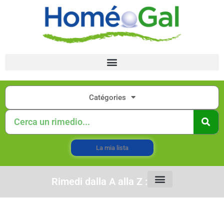
Catégories
La mia lista
Rimedi dalla A alla Z :