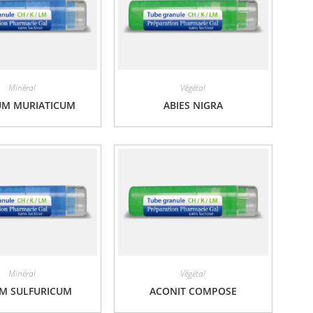
Minéral
Végétal
UM MURIATICUM
ABIES NIGRA
Minéral
Végétal
M SULFURICUM
ACONIT COMPOSE