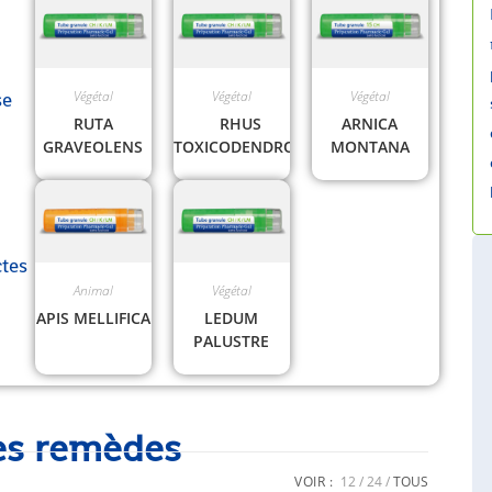
Végétal
Végétal
Végétal
se
RUTA
RHUS
ARNICA
GRAVEOLENS
TOXICODENDRON
MONTANA
ctes
Animal
Végétal
APIS MELLIFICA
LEDUM
PALUSTRE
es remèdes
VOIR :
12
24
TOUS