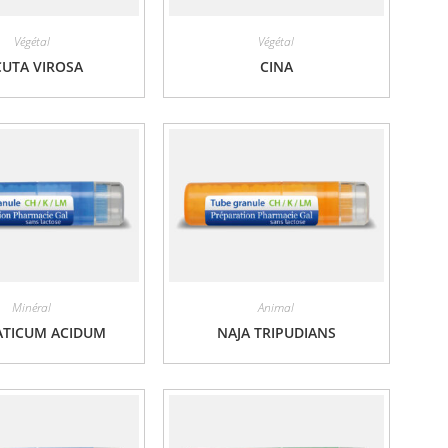
Végétal
Végétal
CUTA VIROSA
CINA
Minéral
Animal
ATICUM ACIDUM
NAJA TRIPUDIANS