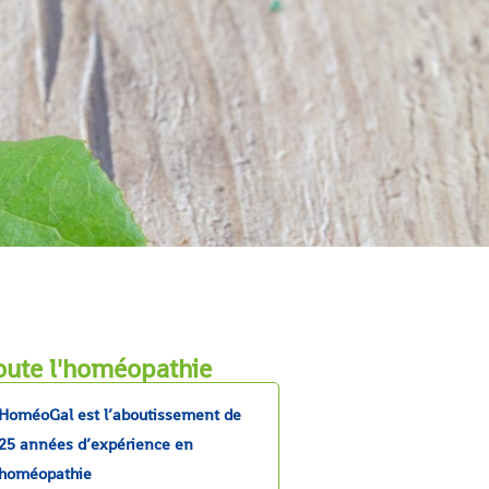
oute l'homéopathie
HoméoGal est l’aboutissement de
25 années d’expérience en
homéopathie