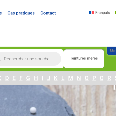
Français
e
Cas pratiques
Contact
Ma l
Teintures mères
C
D
E
F
G
H
I
J
K
L
M
N
O
P
Q
R