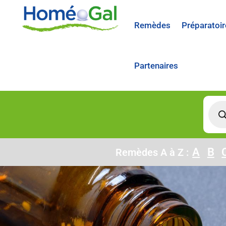
Remèdes
Préparatoir
Partenaires
A
B
Remèdes A à Z :