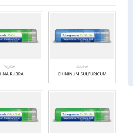
Végétal
Minéral
HINA RUBRA
CHININUM SULFURICUM