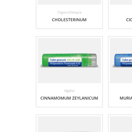
Organothérapie
CHOLESTERINUM
CI
Végétal
CINNAMOMUM ZEYLANICUM
MURI